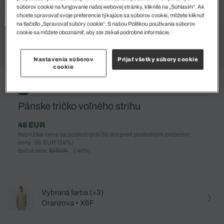
súborov cookie na fungovanie našej webovej stránky, kliknite na „Súhlasím“. Ak
chcete spravovať svoje preferencie týkajúce sa súborov cookie, môžete kliknúť
na tlačidlo „Spravovať súbory cookie“. S našou Politikou používania súborov
cookie sa môžete oboznámiť, aby ste získali podrobné informácie.
Nastavenia súborov
Prijať všetky súbory cookie
cookie
%
Pánske tričko voľného strihu
48 EUR
Najnižšia cena za posledných 30 dní pred posledným znížením
ceny: 56 EUR
(14%)
Bežná cena:
80 EUR
(-40%)
Vybraná farba (+3)
Oranzova • X6F