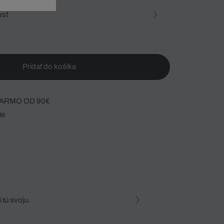
osť
Pridať do košíka
ARMO OD 90€
ie
 tú svoju.