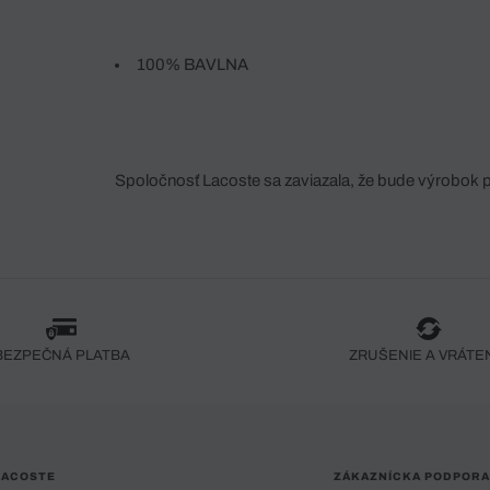
100% BAVLNA
Spoločnosť Lacoste sa zaviazala, že bude výrobok 
fáze jeho výroby. Transparentnosť hodnotového reťa
dodávateľov a ekosystému... Žiadny steh nie je vy
spoločnosti Crocodile.
BEZPEČNÁ PLATBA
ZRUŠENIE A VRÁTE
LACOSTE
ZÁKAZNÍCKA PODPORA