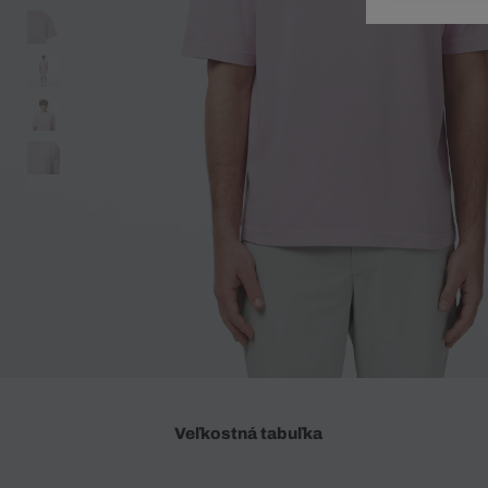
Doplnky
Spodná bielizeň
Plavky
Sukne
Plavky
Special Offer
Spodná Bielizeň
Šortky
Special Offer
Športové oblečenie
Nohavice
Special Offer
Plavky
Special Offer
Veľkostná tabuľka