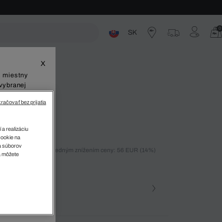
0
SK
ste
X
š miestny
vybranej
račovať bez prijatia
ľného strihu
 a realizáciu
cookie na
sa súborov
ných 30 dní pred posledným znížením ceny: 56 EUR
(14%)
v
a môžete
)
farba (+3)
zova • Z4H