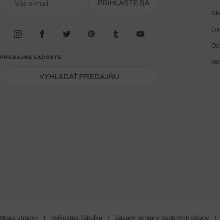
PRIHLÁSTE SA
Sk
Ľu
Oc
PREDAJNE LACOSTE
Ve
VYHĽADAŤ PREDAJŇU
Mapa stránky
|
Veľkostná Tabuľka
|
Zásady ochrany osobných údajov
|