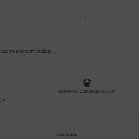
pozorne sledovať v každej
zca, dôkladná znalosť
robený bez pozorného oka
DOPRAVA ZADARMO OD 90€
NIE
KATEGÓRIE