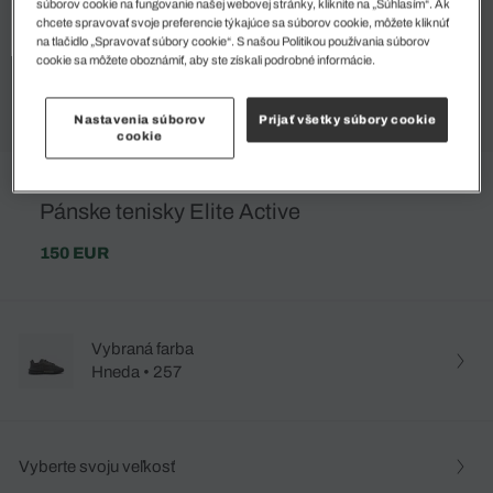
súborov cookie na fungovanie našej webovej stránky, kliknite na „Súhlasím“. Ak
chcete spravovať svoje preferencie týkajúce sa súborov cookie, môžete kliknúť
na tlačidlo „Spravovať súbory cookie“. S našou Politikou používania súborov
cookie sa môžete oboznámiť, aby ste získali podrobné informácie.
Nastavenia súborov
Prijať všetky súbory cookie
cookie
Pánske tenisky Elite Active
150 EUR
Vybraná farba
Hneda • 257
Vyberte svoju veľkosť