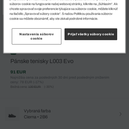
súborov cookie na fungovanie našej webovej stránky, kliknite na „Súhlasím“. Ak
chcete spravovať svoje preferencie týkajúce sa súborov cookie, môžete kliknúť
na tlačidlo „Spravovať súbory cookie“. S našou Politikou používania súborov
cookie sa môžete oboznámiť, aby ste získali podrobné informácie.
Nastavenia súborov
Prijať všetky súbory cookie
cookie
%
Pánske tenisky L003 Evo
91 EUR
Najnižšia cena za posledných 30 dní pred posledným znížením
ceny: 78 EUR
(-17%)
Bežná cena:
130 EUR
(-30%)
Vybraná farba
Cierna • 2B6