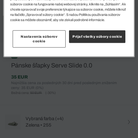
súborov cookie na fungovanie našej webovej stránky, kliknite na „Súhlasím“. Ak
chcete spravovať svoje preferencie týkajúce sa súborov cookie, môžete kliknúť
na tlačidlo „Spravovať súbory cookie“. S našou Politikou používania súborov
cookie sa môžete oboznámiť, aby ste získali podrobné informácie.
Nastavenia súborov
Prijať všetky súbory cookie
cookie
%
Pánske šľapky Serve Slide 0.0
35 EUR
Najnižšia cena za posledných 30 dní pred posledným znížením
ceny: 35 EUR
(0%)
Bežná cena:
50 EUR
(-30%)
Vybraná farba (+4)
Zelena • 255