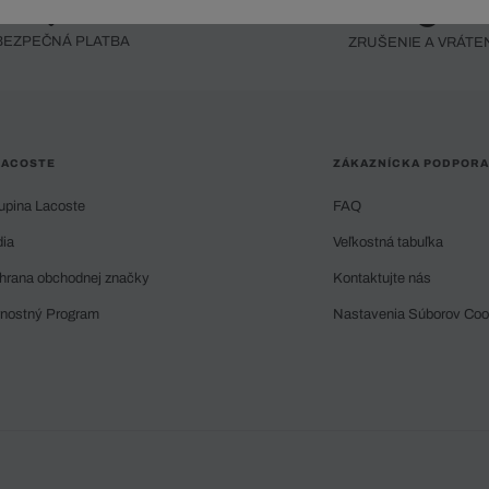
BEZPEČNÁ PLATBA
ZRUŠENIE A VRÁTE
LACOSTE
ZÁKAZNÍCKA PODPORA
upina Lacoste
FAQ
dia
Veľkostná tabuľka
hrana obchodnej značky
Kontaktujte nás
rnostný Program
Nastavenia Súborov Coo