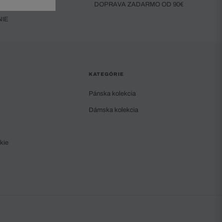
DOPRAVA ZADARMO OD 90€
NIE
KATEGÓRIE
Pánska kolekcia
Dámska kolekcia
kie