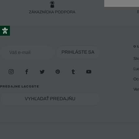
Doplnky
Spodná bielizeň
Plavky
Sukne
Plavky
Special Offer
Spodná Bielizeň
Šortky
ZÁKAZNÍCKA PODPORA
Special Offer
Športové oblečenie
Nohavice
Special Offer
Plavky
Special Offer
O 
PRIHLÁSTE SA
Sk
Ľu
Oc
PREDAJNE LACOSTE
Ve
VYHĽADAŤ PREDAJŇU