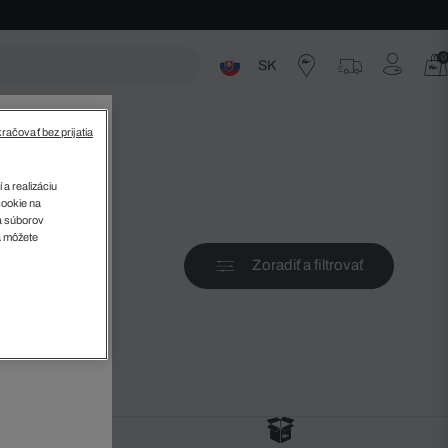
0
SK
ste
X
račovať bez prijatia
š miestny
vybranej
 a realizáciu
cookie na
sa súborov
a môžete
Zoradiť a filtrovať
v