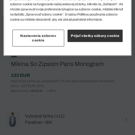
súborov cookie na fungovanie našej webovej stránky, kliknite na „Súhlasím“. Ak
chcete spravovať svoje preferencie týkajúce sa súborov cookie, môžete kliknúť
na tlačidlo „Spravovať súbory cookie“. S našou Politikou používania súborov
cookie sa môžete oboznámiť, aby ste získali podrobné informácie.
Nastavenia súborov
Prijať všetky súbory cookie
cookie
%
Mikina So Zipsom Paris Monogram
133 EUR
Najnižšia cena za posledných 30 dní pred posledným znížením
ceny: 133 EUR
(0%)
Bežná cena:
190 EUR
(-30%)
Vybraná farba (+11)
Farebne • I8K