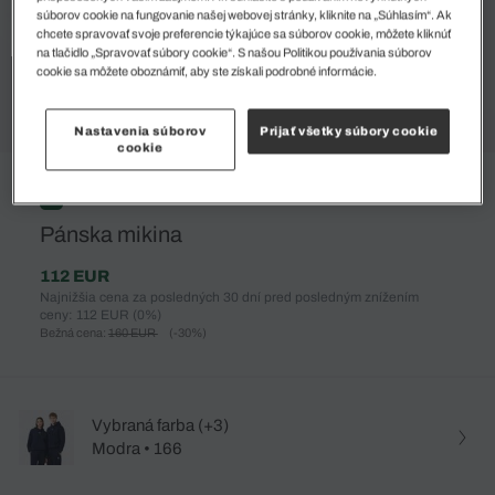
súborov cookie na fungovanie našej webovej stránky, kliknite na „Súhlasím“. Ak
chcete spravovať svoje preferencie týkajúce sa súborov cookie, môžete kliknúť
na tlačidlo „Spravovať súbory cookie“. S našou Politikou používania súborov
cookie sa môžete oboznámiť, aby ste získali podrobné informácie.
Nastavenia súborov
Prijať všetky súbory cookie
cookie
%
Pánska mikina
112 EUR
Najnižšia cena za posledných 30 dní pred posledným znížením
ceny: 112 EUR
(0%)
Bežná cena:
160 EUR
(-30%)
Vybraná farba (+3)
Modra • 166