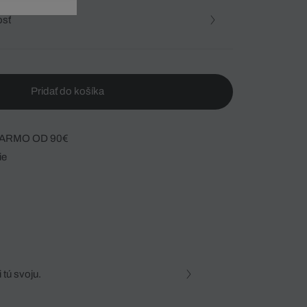
osť
Pridať do košíka
ARMO OD 90€
ie
 tú svoju.