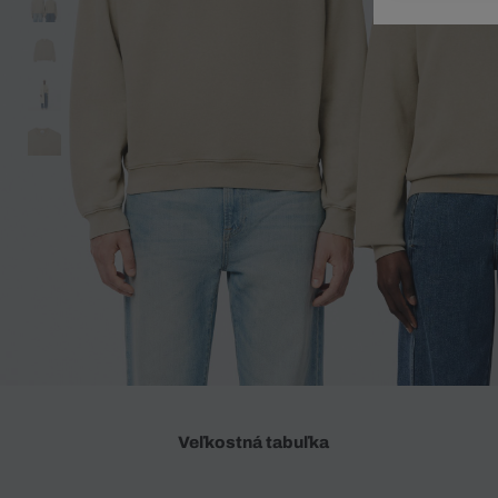
Doplnky
Spodná bielizeň
Plavky
Sukne
Plavky
Special Offer
Spodná Bielizeň
Šortky
Special Offer
Športové oblečenie
Nohavice
Special Offer
Plavky
Special Offer
Veľkostná tabuľka