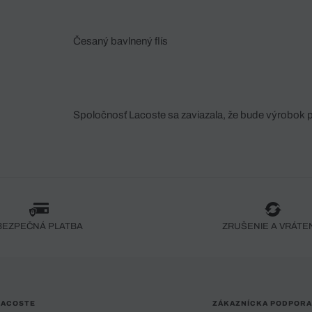
Česaný bavlnený flís
Spoločnosť Lacoste sa zaviazala, že bude výrobok 
fáze jeho výroby. Transparentnosť hodnotového reťa
dodávateľov a ekosystému... Žiadny steh nie je vy
spoločnosti Crocodile.
BEZPEČNÁ PLATBA
ZRUŠENIE A VRÁTE
LACOSTE
ZÁKAZNÍCKA PODPORA