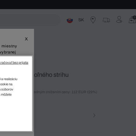
0
SK
ste
X
š miestny
vybranej
račovať bez prijatia
ým efektom voľného strihu
 a realizáciu
cookie na
sa súborov
ných 30 dní pred posledným znížením ceny: 112 EUR
(29%)
v
a môžete
%)
farba (+1)
zova • 02S