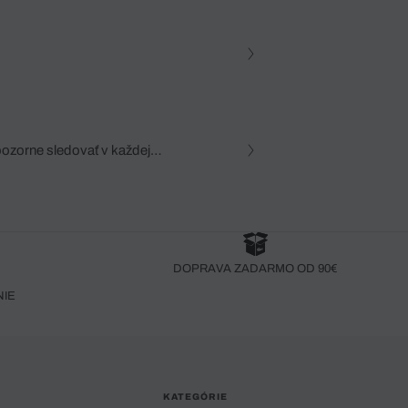
pozorne sledovať v každej
zca, dôkladná znalosť
robený bez pozorného oka
DOPRAVA ZADARMO OD 90€
NIE
KATEGÓRIE