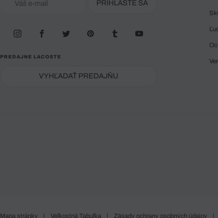
PRIHLÁSTE SA
Sk
Ľu
Oc
PREDAJNE LACOSTE
Ve
VYHĽADAŤ PREDAJŇU
Mapa stránky
|
Veľkostná Tabuľka
|
Zásady ochrany osobných údajov
|