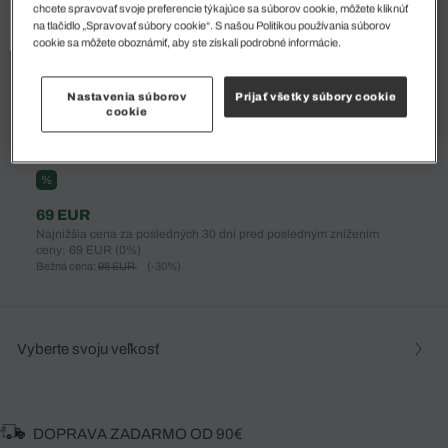
chcete spravovať svoje preferencie týkajúce sa súborov cookie, môžete kliknúť
na tlačidlo „Spravovať súbory cookie“. S našou Politikou používania súborov
cookie sa môžete oboznámiť, aby ste získali podrobné informácie.
Nastavenia súborov
Prijať všetky súbory cookie
cookie
%
69 EUR
Najnižšia cena za posledných 30 dní pred posledným znížením
ceny: 69 EUR
(0%)
Bežná cena:
98 EUR
(-30%)
Vyberte svoju veľkosť
DOPRAVA ZADARMO OD 90€