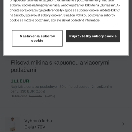
súborov cookie na fungovanie našej webovej stránky, kliknite na „Súhlasím“. Ak
chcete spravovať svoje preferencie týkajúce sa súborov cookie, môžete kliknúť
na tlačidlo „Spravovať súbory cookie“. S našou Politikou používania súborov
cookie sa môžete oboznámiť, aby ste získali podrobné informácie.
Nastavenia súborov
Prijať všetky súbory cookie
cookie
%
Flísová mikina s kapucňou a viacerými
potlačami
111 EUR
Najnižšia cena za posledných 30 dní pred posledným znížením
ceny: 130 EUR
(15%)
Bežná cena:
185 EUR
(-40%)
Vybraná farba
Biela • 70V