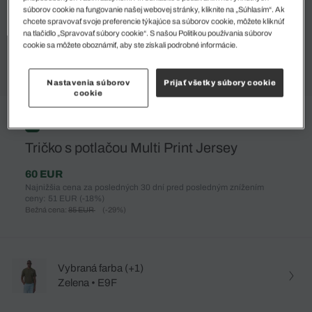
súborov cookie na fungovanie našej webovej stránky, kliknite na „Súhlasím“. Ak
chcete spravovať svoje preferencie týkajúce sa súborov cookie, môžete kliknúť
na tlačidlo „Spravovať súbory cookie“. S našou Politikou používania súborov
cookie sa môžete oboznámiť, aby ste získali podrobné informácie.
Nastavenia súborov
Prijať všetky súbory cookie
cookie
%
Tričko s potlačou Multi Print Jersey
60 EUR
Najnižšia cena za posledných 30 dní pred posledným znížením
ceny: 51 EUR
(-18%)
Bežná cena:
85 EUR
(-29%)
Vybraná farba (+1)
Zelena • E9F