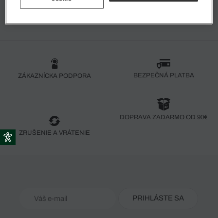
BEZPEČNÁ PLATBA
ZÁKAZNÍCKA PODPORA
DOPRAVA ZADARMO OD 90€
ZRUŠENIE A VRÁTENIE
PRIHLÁSTE SA