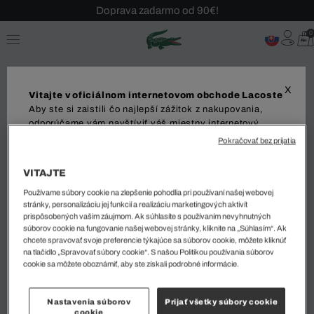
Doprava zadarmo od 90€!
Sezónny výpredaj až -40 %!
0
Bezplatné vrátenie!
X
Vitajte v oficiálnom internetovom obchode Lacoste
Aby ste si zaistili čo najlepší zážitok z nakupovania,
odporúčame vám navštíviť váš miestny internetový
obchod. Upozorňujeme, že vaša objednávka môže byť
Pokračovať bez prijatia
MUŽI
ŽENY
doručená iba do vybranej krajiny.
VITAJTE
Dodanie do
Používame súbory cookie na zlepšenie pohodlia pri používaní našej webovej
stránky, personalizáciu jej funkcií a realizáciu marketingových aktivít
prispôsobených vašim záujmom. Ak súhlasíte s používaním nevyhnutných
Zoradiť a filtrovať
súborov cookie na fungovanie našej webovej stránky, kliknite na „Súhlasím“. Ak
chcete spravovať svoje preferencie týkajúce sa súborov cookie, môžete kliknúť
Jazyk
na tlačidlo „Spravovať súbory cookie“. S našou Politikou používania súborov
0 Výsledok
cookie sa môžete oboznámiť, aby ste získali podrobné informácie.
Nastavenia súborov
Prijať všetky súbory cookie
1
cookie
ZAČAŤ NAKUPOVAŤ