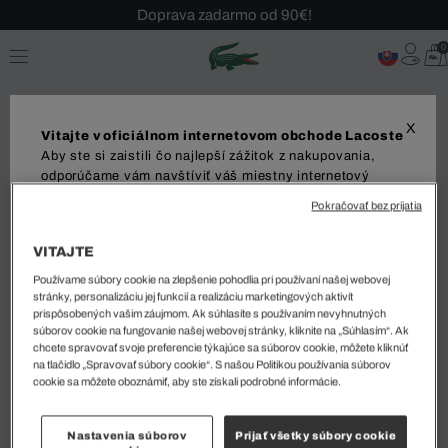
Doprava zadarmo od 90€!
Sezónny výpredaj až -40 %!
0
Bezplatné vrátenie!
X
Vitajte v oficiálnom internetovom obchode Lacoste
Aby ste si zaistili čo najlepší zážitok z nakupovania,
odporúčame vám navštíviť váš miestny internetový
obchod. Upozorňujeme, že vaša objednávka môže byť
Pokračovať bez prijatia
MUŽI
ŽENY
doručená iba do vybranej krajiny.
VITAJTE
Dodanie do
Používame súbory cookie na zlepšenie pohodlia pri používaní našej webovej
stránky, personalizáciu jej funkcií a realizáciu marketingových aktivít
Zoradiť a filtrovať
prispôsobených vašim záujmom. Ak súhlasíte s používaním nevyhnutných
súborov cookie na fungovanie našej webovej stránky, kliknite na „Súhlasím“. Ak
chcete spravovať svoje preferencie týkajúce sa súborov cookie, môžete kliknúť
Jazyk
na tlačidlo „Spravovať súbory cookie“. S našou Politikou používania súborov
0 Výsledok
cookie sa môžete oboznámiť, aby ste získali podrobné informácie.
Nastavenia súborov
Prijať všetky súbory cookie
1
ZAČAŤ NAKUPOVAŤ