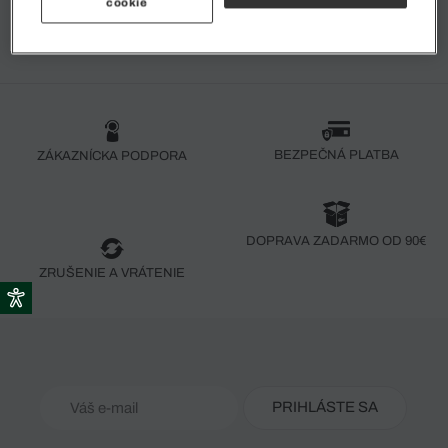
cookie
BEZPEČNÁ PLATBA
ZÁKAZNÍCKA PODPORA
DOPRAVA ZADARMO OD 90€
ZRUŠENIE A VRÁTENIE
PRIHLÁSTE SA