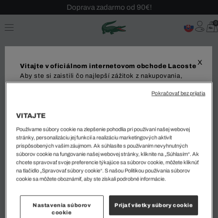
Doprava zadarmo od 90€!
Sezónny výpredaj až -40 %!
0
Bezplatné vrátenie!
X
Vitajte v oficiálnom internetovom obchode Lacoste
Aby ste si zaistili čo najlepší zážitok z nakupovania,
odporúčame vám navštíviť váš miestny internetový
Pokračovať bez prijatia
obchod. Upozorňujeme, že vaša objednávka môže byť
doručená iba do vybranej krajiny.
VITAJTE
Zoradiť a filtrovať
Dodanie do
Používame súbory cookie na zlepšenie pohodlia pri používaní našej webovej
stránky, personalizáciu jej funkcií a realizáciu marketingových aktivít
prispôsobených vašim záujmom. Ak súhlasíte s používaním nevyhnutných
0 Výsledok
súborov cookie na fungovanie našej webovej stránky, kliknite na „Súhlasím“. Ak
chcete spravovať svoje preferencie týkajúce sa súborov cookie, môžete kliknúť
na tlačidlo „Spravovať súbory cookie“. S našou Politikou používania súborov
Jazyk
cookie sa môžete oboznámiť, aby ste získali podrobné informácie.
1
Nastavenia súborov
Prijať všetky súbory cookie
cookie
ZAČAŤ NAKUPOVAŤ