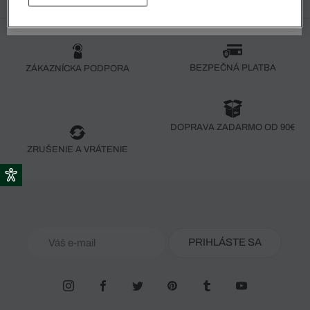
BEZPEČNÁ PLATBA
ZÁKAZNÍCKA PODPORA
DOPRAVA ZADARMO OD 90€
ZRUŠENIE A VRÁTENIE
PRIHLÁSTE SA