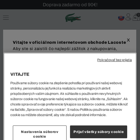
Doprava zadarmo od 90€!
Sezónny výpredaj až -40 %!
0
Bezplatné vrátenie!
X
Vitajte v oficiálnom internetovom obchode Lacoste
Aby ste si zaistili čo najlepší zážitok z nakupovania,
odporúčame vám navštíviť váš miestny internetový
Pokračovať bez prijatia
obchod. Upozorňujeme, že vaša objednávka môže byť
doručená iba do vybranej krajiny.
VITAJTE
Zoradiť a filtrovať
Dodanie do
Používame súbory cookie na zlepšenie pohodlia pri používaní našej webovej
stránky, personalizáciu jej funkcií a realizáciu marketingových aktivít
prispôsobených vašim záujmom. Ak súhlasíte s používaním nevyhnutných
0 Výsledok
súborov cookie na fungovanie našej webovej stránky, kliknite na „Súhlasím“. Ak
chcete spravovať svoje preferencie týkajúce sa súborov cookie, môžete kliknúť
na tlačidlo „Spravovať súbory cookie“. S našou Politikou používania súborov
Jazyk
cookie sa môžete oboznámiť, aby ste získali podrobné informácie.
1
Nastavenia súborov
Prijať všetky súbory cookie
cookie
ZAČAŤ NAKUPOVAŤ