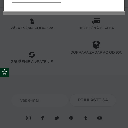
BEZPEČNÁ PLATBA
ZÁKAZNÍCKA PODPORA
DOPRAVA ZADARMO OD 90€
ZRUŠENIE A VRÁTENIE
PRIHLÁSTE SA