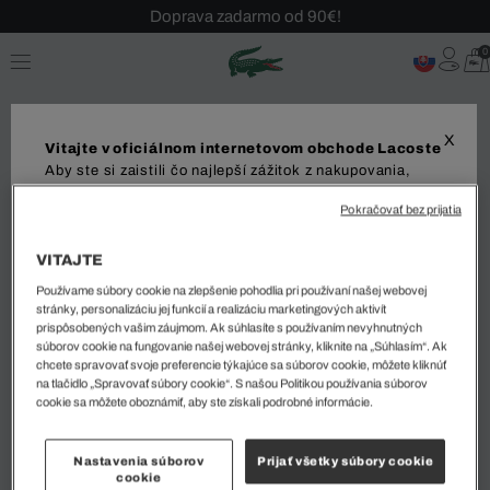
Doprava zadarmo od 90€!
Sezónny výpredaj až -40 %!
0
Bezplatné vrátenie!
X
Vitajte v oficiálnom internetovom obchode Lacoste
Aby ste si zaistili čo najlepší zážitok z nakupovania,
odporúčame vám navštíviť váš miestny internetový
Pokračovať bez prijatia
obchod. Upozorňujeme, že vaša objednávka môže byť
doručená iba do vybranej krajiny.
VITAJTE
Zoradiť a filtrovať
Dodanie do
Používame súbory cookie na zlepšenie pohodlia pri používaní našej webovej
stránky, personalizáciu jej funkcií a realizáciu marketingových aktivít
prispôsobených vašim záujmom. Ak súhlasíte s používaním nevyhnutných
0 Výsledok
súborov cookie na fungovanie našej webovej stránky, kliknite na „Súhlasím“. Ak
chcete spravovať svoje preferencie týkajúce sa súborov cookie, môžete kliknúť
na tlačidlo „Spravovať súbory cookie“. S našou Politikou používania súborov
Jazyk
cookie sa môžete oboznámiť, aby ste získali podrobné informácie.
1
Nastavenia súborov
Prijať všetky súbory cookie
cookie
ZAČAŤ NAKUPOVAŤ