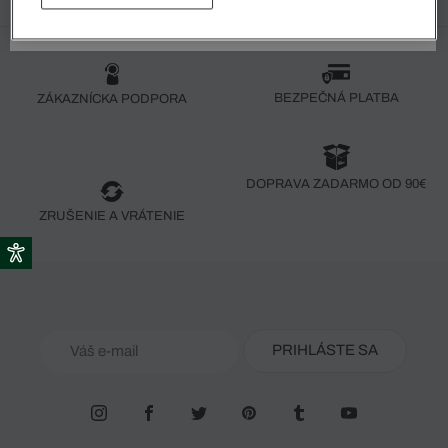
BEZPEČNÁ PLATBA
ZÁKAZNÍCKA PODPORA
DOPRAVA ZADARMO OD 90€
ZRUŠENIE A VRÁTENIE
PRIHLÁSTE SA