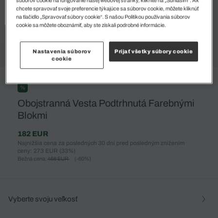
súborov cookie na fungovanie našej webovej stránky, kliknite na „Súhlasím“. Ak
chcete spravovať svoje preferencie týkajúce sa súborov cookie, môžete kliknúť
na tlačidlo „Spravovať súbory cookie“. S našou Politikou používania súborov
cookie sa môžete oboznámiť, aby ste získali podrobné informácie.
Nastavenia súborov
Prijať všetky súbory cookie
cookie
%
Obojstranná Vesta Podtrhnutá Farebnými
Blokmi
182 EUR
Najnižšia cena za posledných 30 dní pred posledným znížením
ceny: 273 EUR
(33%)
Bežná cena:
456 EUR
(-60%)
Vyberte svoju veľkosť