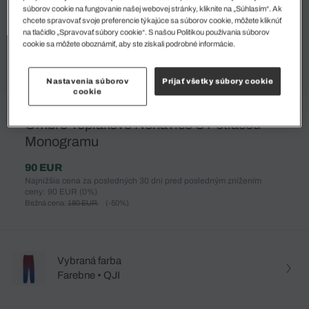
súborov cookie na fungovanie našej webovej stránky, kliknite na „Súhlasím“. Ak
chcete spravovať svoje preferencie týkajúce sa súborov cookie, môžete kliknúť
na tlačidlo „Spravovať súbory cookie“. S našou Politikou používania súborov
cookie sa môžete oboznámiť, aby ste získali podrobné informácie.
Nastavenia súborov
Prijať všetky súbory cookie
cookie
%
Ombre Teplákové Nohavice S Potlačou
Monogramu
90 EUR
Najnižšia cena za posledných 30 dní pred posledným znížením
ceny: 90 EUR
(0%)
Bežná cena:
180 EUR
(-50%)
Vybraná farba
Farebne • QJI