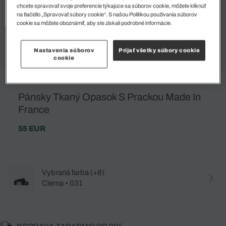
chcete spravovať svoje preferencie týkajúce sa súborov cookie, môžete kliknúť
na tlačidlo „Spravovať súbory cookie“. S našou Politikou používania súborov
cookie sa môžete oboznámiť, aby ste získali podrobné informácie.
Nastavenia súborov
Prijať všetky súbory cookie
cookie
Pánsky Tkaný Opasok S Prackou Made In
France
55 EUR
Vybraná farba (+8)
Cierna • 031