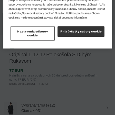
súborov cookie na fungovanie našej webovej stránky, kliknite na „Súhlasím“. Ak
chcete spravovať svoje preferencie týkajúce sa súborov cookie, môžete kliknúť
na tlačidlo „Spravovať súbory cookie“. S našou Politikou používania súborov
cookie sa môžete oboznámiť, aby ste získali podrobné informácie.
Nastavenia súborov
Prijať všetky súbory cookie
cookie
%
Originál L.12.12 Polokošeľa S Dlhým
Rukávom
77 EUR
Najnižšia cena za posledných 30 dní pred posledným znížením
ceny: 77 EUR
(0%)
Bežná cena:
110 EUR
(-30%)
Vybraná farba (+12)
Cierna • 031