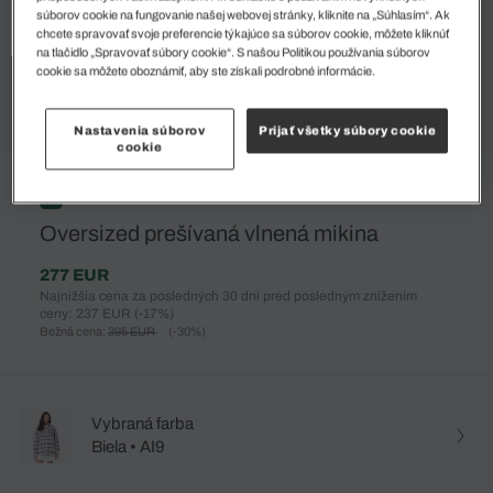
súborov cookie na fungovanie našej webovej stránky, kliknite na „Súhlasím“. Ak
chcete spravovať svoje preferencie týkajúce sa súborov cookie, môžete kliknúť
na tlačidlo „Spravovať súbory cookie“. S našou Politikou používania súborov
cookie sa môžete oboznámiť, aby ste získali podrobné informácie.
Nastavenia súborov
Prijať všetky súbory cookie
cookie
%
Oversized prešívaná vlnená mikina
277 EUR
Najnižšia cena za posledných 30 dní pred posledným znížením
ceny: 237 EUR
(-17%)
Bežná cena:
395 EUR
(-30%)
Vybraná farba
Biela • AI9