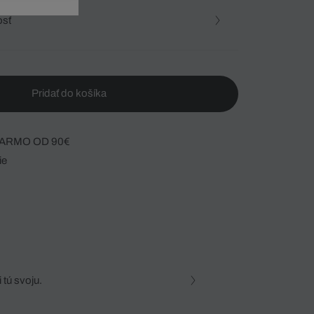
osť
Pridať do košíka
ARMO OD 90€
ie
 tú svoju.