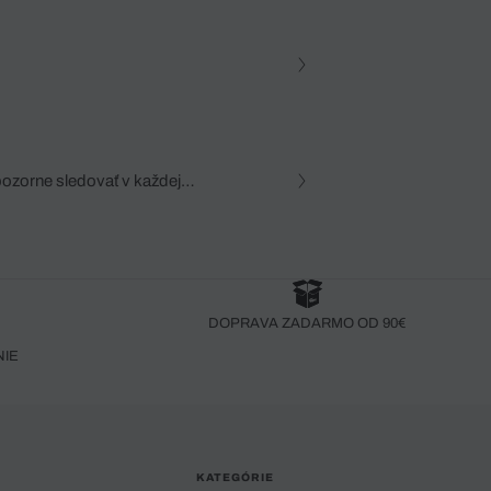
pozorne sledovať v každej
zca, dôkladná znalosť
robený bez pozorného oka
DOPRAVA ZADARMO OD 90€
NIE
KATEGÓRIE