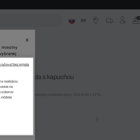
0
SK
ste
X
š miestny
vybranej
račovať bez prijatia
emokavá bunda s kapucňou
 a realizáciu
cookie na
sa súborov
ných 30 dní pred posledným znížením ceny: 213 EUR
(-17%)
v
a môžete
%)
farba (+1)
ena • YZP