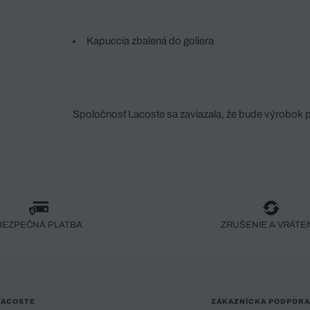
Kapuccia zbalená do goliera
Spoločnosť Lacoste sa zaviazala, že bude výrobok 
fáze jeho výroby. Transparentnosť hodnotového reťa
dodávateľov a ekosystému... Žiadny steh nie je vy
spoločnosti Crocodile.
BEZPEČNÁ PLATBA
ZRUŠENIE A VRÁTE
LACOSTE
ZÁKAZNÍCKA PODPORA