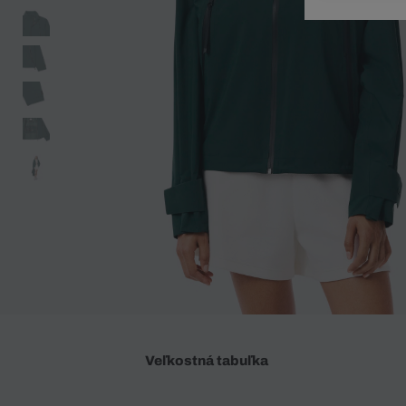
Doplnky
Spodná bielizeň
Plavky
Sukne
Plavky
Special Offer
Spodná Bielizeň
Šortky
Special Offer
Športové oblečenie
Nohavice
Special Offer
Plavky
Special Offer
Veľkostná tabuľka