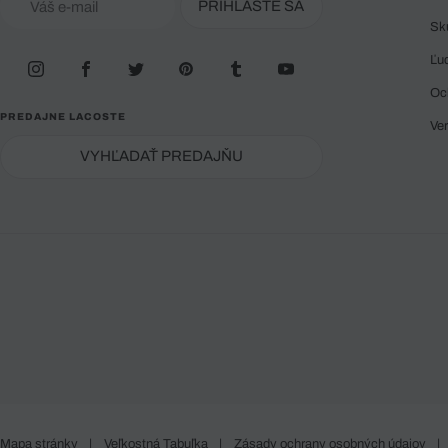
PRIHLÁSTE SA
Sk
Ľu
Oc
PREDAJNE LACOSTE
Ve
VYHĽADAŤ PREDAJŇU
Mapa stránky
|
Veľkostná Tabuľka
|
Zásady ochrany osobných údajov
|