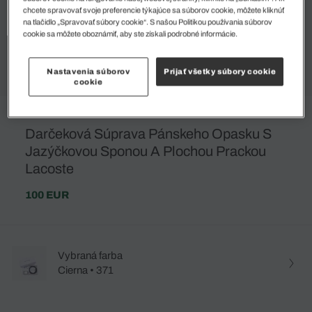
chcete spravovať svoje preferencie týkajúce sa súborov cookie, môžete kliknúť
na tlačidlo „Spravovať súbory cookie“. S našou Politikou používania súborov
cookie sa môžete oboznámiť, aby ste získali podrobné informácie.
Nastavenia súborov
Prijať všetky súbory cookie
cookie
Darčeková Súprava Pánskeho Opasku S
Jazýčkovou Sponou A Plochou Prackou
Lacoste
100 EUR
Vybraná farba
Cierna • 371