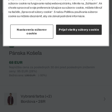
súborov cookie na fungovanie našej webovej stránky, kliknite na „Súhlasím“. Ak
chcete spravovať svoje preferencie týkajúce sa súborov cookie, môžete kliknúť
na tlačidlo „Spravovať súbory cookie“. S našou Politikou používania súborov
cookie sa môžete oboznámiť, aby ste získali podrobné informácie.
Nastavenia súborov
Prijať všetky súbory cookie
cookie
%
Pánska Košeľa
68 EUR
Najnižšia cena za posledných 30 dní pred posledným znížením
ceny: 95 EUR
(28%)
Bežná cena:
136 EUR
(-50%)
Vybraná farba (+2)
Bordova • 28R