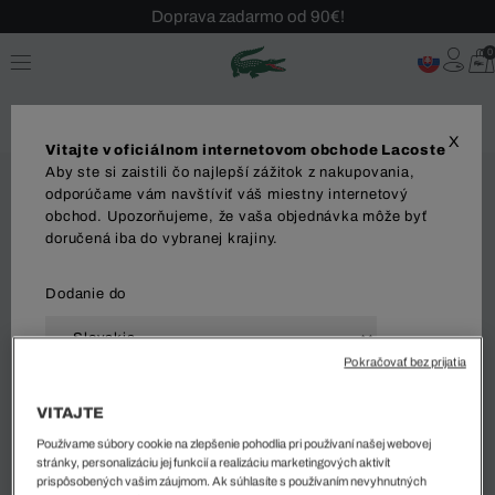
Doprava zadarmo od 90€!
Sezónny výpredaj až -40 %!
0
Bezplatné vrátenie!
X
Vitajte v oficiálnom internetovom obchode Lacoste
Aby ste si zaistili čo najlepší zážitok z nakupovania,
odporúčame vám navštíviť váš miestny internetový
obchod. Upozorňujeme, že vaša objednávka môže byť
doručená iba do vybranej krajiny.
Dodanie do
Pokračovať bez prijatia
Jazyk
VITAJTE
Používame súbory cookie na zlepšenie pohodlia pri používaní našej webovej
stránky, personalizáciu jej funkcií a realizáciu marketingových aktivít
prispôsobených vašim záujmom. Ak súhlasíte s používaním nevyhnutných
ZAČAŤ NAKUPOVAŤ