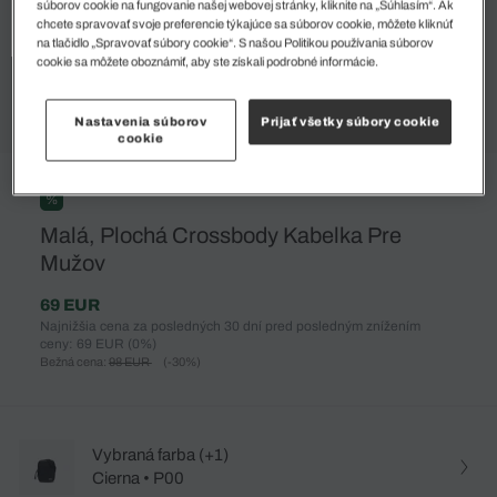
súborov cookie na fungovanie našej webovej stránky, kliknite na „Súhlasím“. Ak
chcete spravovať svoje preferencie týkajúce sa súborov cookie, môžete kliknúť
na tlačidlo „Spravovať súbory cookie“. S našou Politikou používania súborov
cookie sa môžete oboznámiť, aby ste získali podrobné informácie.
Nastavenia súborov
Prijať všetky súbory cookie
cookie
%
Malá, Plochá Crossbody Kabelka Pre
Mužov
69 EUR
Najnižšia cena za posledných 30 dní pred posledným znížením
ceny: 69 EUR
(0%)
Bežná cena:
98 EUR
(-30%)
Vybraná farba (+1)
Cierna • P00