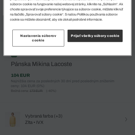
súborov cookie na fungovanie našej webovej stránky, kliknite na „Súhlasím“. Ak
chcete spravovať svoje preferencie týkajúce sa súborov cookie, môžete kliknúť
na tlačidlo „Spravovať súbory cookie“. S našou Politikou používania súborov
cookie sa môžete oboznámiť, aby ste získali podrobné informácie.
Nastavenia súborov
Prijať všetky súbory cookie
cookie
%
Pánska Mikina Lacoste
104 EUR
Najnižšia cena za posledných 30 dní pred posledným znížením
ceny: 104 EUR
(0%)
Bežná cena:
173 EUR
(-40%)
Vybraná farba (+3)
Zlta • IVX