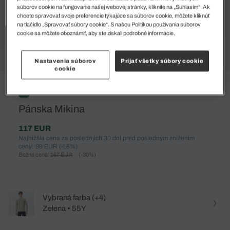
súborov cookie na fungovanie našej webovej stránky, kliknite na „Súhlasím“. Ak
chcete spravovať svoje preferencie týkajúce sa súborov cookie, môžete kliknúť
na tlačidlo „Spravovať súbory cookie“. S našou Politikou používania súborov
cookie sa môžete oboznámiť, aby ste získali podrobné informácie.
Nastavenia súborov
Prijať všetky súbory cookie
cookie
%
Pánska Mikina
117 EUR
Najnižšia cena za posledných 30 dní pred posledným znížením
ceny: 99 EUR
(-18%)
Bežná cena:
167 EUR
(-30%)
Vybraná farba (+4)
Zelena • 55Y