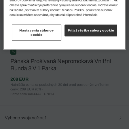
súborov cookie na fungovanie našej webovej stránky, kliknite na „Súhlasím“. Ak
chcete spravovať svoje preferencie týkajúce sa súborov cookie, môžete kliknúť
na tlačidlo „Spravovať súbory cookie“. S našou Politikou používania súborov
cookie sa môžete oboznámiť, aby ste získali podrobné informácie.
Nastavenia súborov
Prijať všetky súbory cookie
cookie
%
Pánská Prošívaná Nepromokavá Vnitřní
Bunda 3 V 1 Parka
208 EUR
Najnižšia cena za posledných 30 dní pred posledným znížením
ceny: 209 EUR
(0%)
Bežná cena:
694 EUR
(-70%)
Vyberte svoju veľkosť