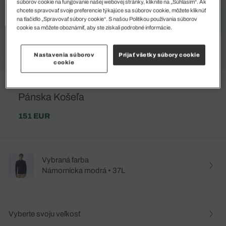
súborov cookie na fungovanie našej webovej stránky, kliknite na „Súhlasím“. Ak
chcete spravovať svoje preferencie týkajúce sa súborov cookie, môžete kliknúť
na tlačidlo „Spravovať súbory cookie“. S našou Politikou používania súborov
cookie sa môžete oboznámiť, aby ste získali podrobné informácie.
Nastavenia súborov
Prijať všetky súbory cookie
cookie
Pánska Košeľa
151 EUR
Vybraná farba
Námornícka modrá • 37L
Vyberte svoju veľkosť