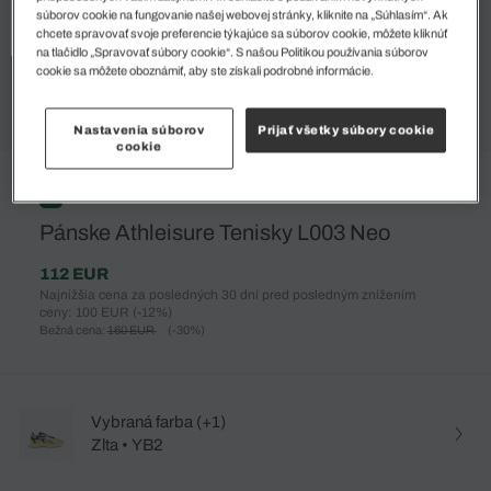
súborov cookie na fungovanie našej webovej stránky, kliknite na „Súhlasím“. Ak
chcete spravovať svoje preferencie týkajúce sa súborov cookie, môžete kliknúť
na tlačidlo „Spravovať súbory cookie“. S našou Politikou používania súborov
cookie sa môžete oboznámiť, aby ste získali podrobné informácie.
Nastavenia súborov
Prijať všetky súbory cookie
cookie
%
Pánske Athleisure Tenisky L003 Neo
112 EUR
Najnižšia cena za posledných 30 dní pred posledným znížením
ceny: 100 EUR
(-12%)
Bežná cena:
160 EUR
(-30%)
Vybraná farba (+1)
Zlta • YB2