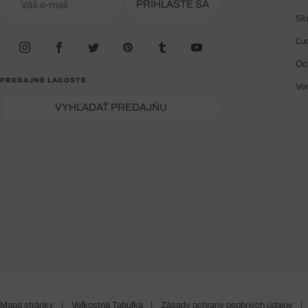
PRIHLÁSTE SA
Sk
Ľu
Oc
PREDAJNE LACOSTE
Ve
VYHĽADAŤ PREDAJŇU
Mapa stránky
|
Veľkostná Tabuľka
|
Zásady ochrany osobných údajov
|