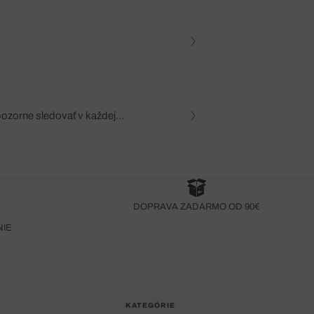
pozorne sledovať v každej
zca, dôkladná znalosť
robený bez pozorného oka
DOPRAVA ZADARMO OD 90€
NIE
KATEGÓRIE