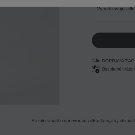
Vyberte svoju veľk
DOPRAVA ZAD
Bezplatné vráten
Pozrite si nášho sprievodcu veľkosťami, aby ste našli