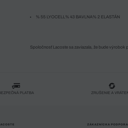
% 55 LYOCELL% 43 BAVLNA% 2 ELASTÁN
Spoločnosť Lacoste sa zaviazala, že bude výrobok 
fáze jeho výroby. Transparentnosť hodnotového reťa
dodávateľov a ekosystému... Žiadny steh nie je vy
spoločnosti Crocodile.
BEZPEČNÁ PLATBA
ZRUŠENIE A VRÁTE
LACOSTE
ZÁKAZNÍCKA PODPORA