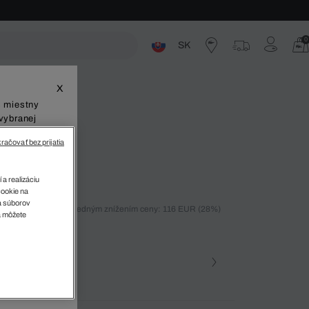
0
SK
ste
X
š miestny
vybranej
račovať bez prijatia
e
 a realizáciu
cookie na
sa súborov
ných 30 dní pred posledným znížením ceny: 116 EUR
(28%)
v
a môžete
%)
farba
Námornícka modrá • 14L