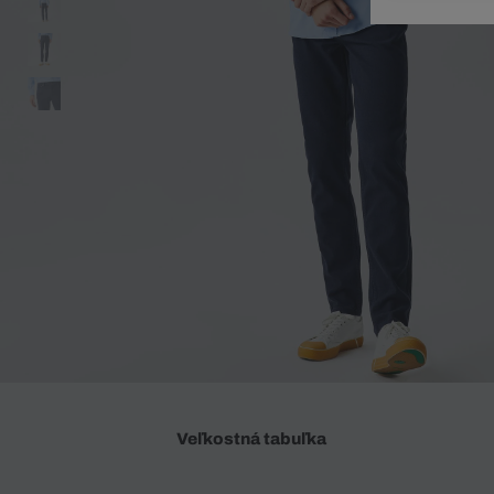
Doplnky
Spodná bielizeň
Plavky
Sukne
Plavky
Special Offer
Spodná Bielizeň
Šortky
Special Offer
Športové oblečenie
Nohavice
Special Offer
Plavky
Special Offer
Veľkostná tabuľka