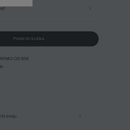
osť
Pridať do košíka
ARMO OD 90€
ie
 tú svoju.