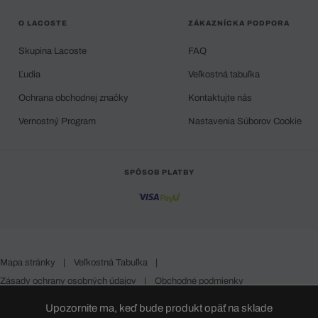
O LACOSTE
ZÁKAZNÍCKA PODPORA
Skupina Lacoste
FAQ
Ľudia
Veľkostná tabuľka
Ochrana obchodnej značky
Kontaktujte nás
Vernostný Program
Nastavenia Súborov Cookie
SPÔSOB PLATBY
Mapa stránky
|
Veľkostná Tabuľka
|
Zásady ochrany osobných údajov
|
Obchodné podmienky
Slovakia
Upozornite ma, keď bude produkt opäť na sklade