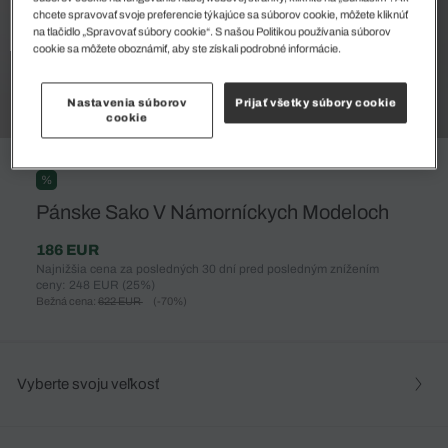
chcete spravovať svoje preferencie týkajúce sa súborov cookie, môžete kliknúť
na tlačidlo „Spravovať súbory cookie“. S našou Politikou používania súborov
cookie sa môžete oboznámiť, aby ste získali podrobné informácie.
Nastavenia súborov
Prijať všetky súbory cookie
cookie
%
Pánske Sako V Námorníckych Modeloch
186 EUR
Najnižšia cena za posledných 30 dní pred posledným znížením
ceny: 248 EUR
(25%)
Bežná cena:
622 EUR
(-70%)
Vyberte svoju veľkosť