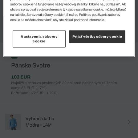
súborov cookie na fungovanie našej webovej stránky, kliknite na „Súhlasím“. Ak
chcete spravovať svoje preferencie týkajúce sa súborov cookie, môžete kliknúť
na tlačidlo „Spravovať súbory cookie“. S našou Politikou používania súborov
cookie sa môžete oboznámiť, aby ste získali podrobné informácie.
Nastavenia súborov
Prijať všetky súbory cookie
cookie
%
Pánske Svetre
103 EUR
Najnižšia cena za posledných 30 dní pred posledným znížením
ceny: 88 EUR
(-17%)
Bežná cena:
172 EUR
(-40%)
Vybraná farba
Modra • 14M