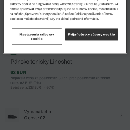
súborov cookie na fungovanie našej webovej stránky, kliknite na „Súhlasím“. Ak
chcete spravovať svoje preferencie týkajúce sa súborov cookie, môžete kliknúť
na tlačidlo „Spravovať súbory cookie“. S našou Politikou používania súborov
cookie sa môžete oboznámiť, aby ste získali podrobné informácie.
Nastavenia súborov
Prijať všetky súbory cookie
cookie
%
Pánske tenisky Lineshot
93 EUR
Najnižšia cena za posledných 30 dní pred posledným znížením
ceny: 93 EUR
(0%)
Bežná cena:
133 EUR
(-30%)
Vybraná farba
Cierna • 02H