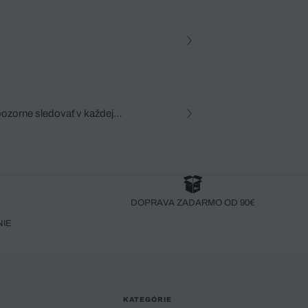
pozorne sledovať v každej
zca, dôkladná znalosť
robený bez pozorného oka
DOPRAVA ZADARMO OD 90€
NIE
KATEGÓRIE