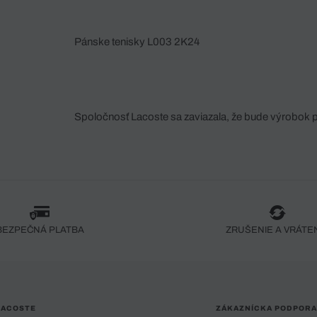
Pánske tenisky L003 2K24
Spoločnosť Lacoste sa zaviazala, že bude výrobok 
fáze jeho výroby. Transparentnosť hodnotového reťa
dodávateľov a ekosystému... Žiadny steh nie je vy
spoločnosti Crocodile.
BEZPEČNÁ PLATBA
ZRUŠENIE A VRÁTE
LACOSTE
ZÁKAZNÍCKA PODPORA