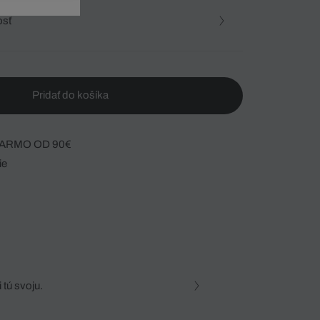
osť
Pridať do košíka
ARMO OD 90€
ie
 tú svoju.