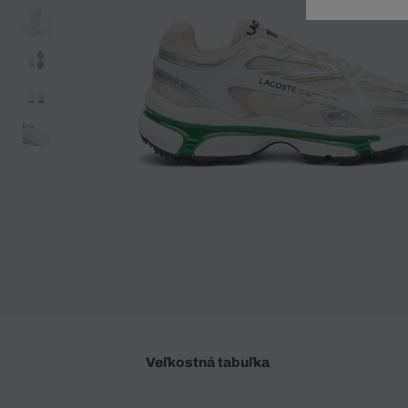
Doplnky
Spodná bielizeň
Plavky
Sukne
Plavky
Special Offer
Spodná Bielizeň
Šortky
Special Offer
Športové oblečenie
Nohavice
Special Offer
Plavky
Special Offer
Veľkostná tabuľka