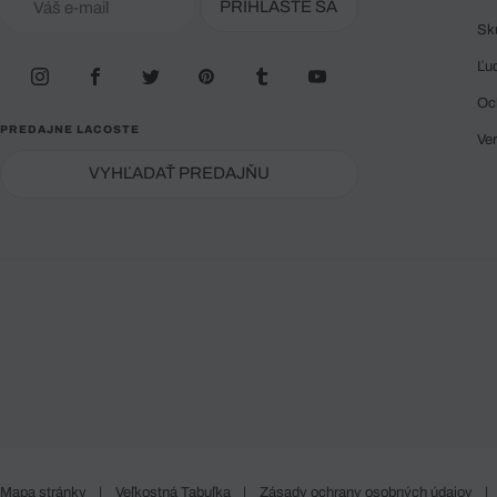
PRIHLÁSTE SA
Sk
Ľu
Oc
PREDAJNE LACOSTE
Ve
VYHĽADAŤ PREDAJŇU
Mapa stránky
|
Veľkostná Tabuľka
|
Zásady ochrany osobných údajov
|