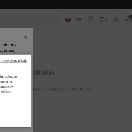
0
SK
ste
X
š miestny
vybranej
račovať bez prijatia
re Tenisky L003 2K24
 a realizáciu
cookie na
sa súborov
ných 30 dní pred posledným znížením ceny: 116 EUR
(0%)
v
a môžete
%)
farba (+7)
 082