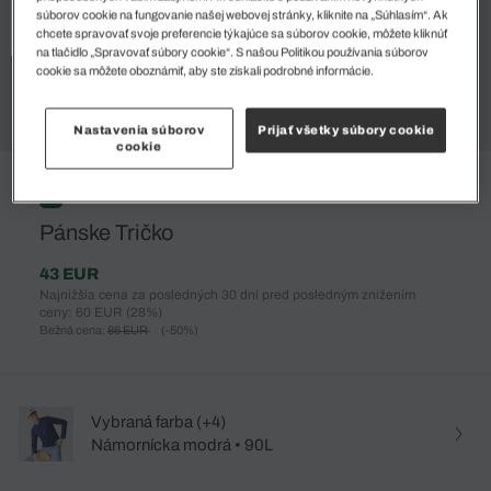
súborov cookie na fungovanie našej webovej stránky, kliknite na „Súhlasím“. Ak
chcete spravovať svoje preferencie týkajúce sa súborov cookie, môžete kliknúť
na tlačidlo „Spravovať súbory cookie“. S našou Politikou používania súborov
cookie sa môžete oboznámiť, aby ste získali podrobné informácie.
Nastavenia súborov
Prijať všetky súbory cookie
cookie
%
Pánske Tričko
43 EUR
Najnižšia cena za posledných 30 dní pred posledným znížením
ceny: 60 EUR
(28%)
Bežná cena:
86 EUR
(-50%)
Vybraná farba (+4)
Námornícka modrá • 90L