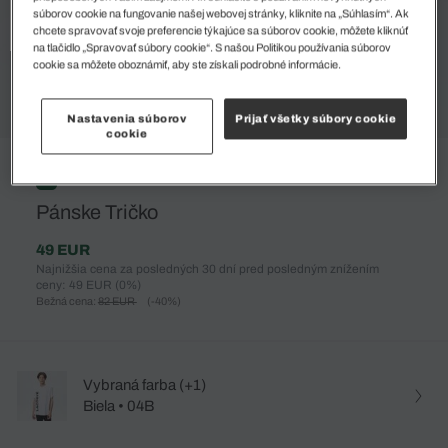
súborov cookie na fungovanie našej webovej stránky, kliknite na „Súhlasím“. Ak
chcete spravovať svoje preferencie týkajúce sa súborov cookie, môžete kliknúť
na tlačidlo „Spravovať súbory cookie“. S našou Politikou používania súborov
cookie sa môžete oboznámiť, aby ste získali podrobné informácie.
Nastavenia súborov
Prijať všetky súbory cookie
cookie
%
Pánske Tričko
49 EUR
Najnižšia cena za posledných 30 dní pred posledným znížením
ceny: 49 EUR
(0%)
Bežná cena:
82 EUR
(-40%)
Vybraná farba (+1)
Biela • 04B