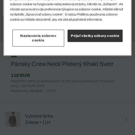
súborov cookie na fungovanie našej webovej stránky, kliknite na „Súhlasím“. Ak
chcete spravovať svoje preferencie týkajúce sa súborov cookie, môžete kliknúť
na tlačidlo „Spravovať súbory cookie“. S našou Politikou používania súborov
cookie sa môžete oboznámiť, aby ste získali podrobné informácie.
Nastavenia súborov
Prijať všetky súbory cookie
cookie
%
Pánský Crew Neck Pletený Khaki Svetr
116 EUR
Najnižšia cena za posledných 30 dní pred posledným znížením
ceny: 116 EUR
(0%)
Bežná cena:
151 EUR
(-23%)
Vybraná farba
Zelena • 11H