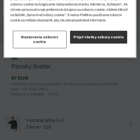
súborov cookie na fungovanie našej webovej stránky, kliknite na „Súhlasím“. Ak
chcete spravovať svoje preferencie týkajúce sa súborov cookie, môžete kliknúť
na tlačidlo „Spravovať súbory cookie“. S našou Politikou používania súborov
cookie sa môžete oboznámiť, aby ste získali podrobné informácie.
Nastavenia súborov
Prijať všetky súbory cookie
cookie
%
Pánsky Sveter
87 EUR
Najnižšia cena za posledných 30 dní pred posledným znížením
ceny: 121 EUR
(28%)
Bežná cena:
173 EUR
(-50%)
Vybraná farba (+1)
Cierna • 11S