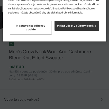
súborov cookie na fungovanie našej webovej stránky, kliknite na „Súhlasím“. Ak
chcete spravovať svoje preferencie týkajúce sa súborov cookie, môžete kliknúť
na tlačidlo „Spravovať súbory cookie“. S našou Politikou používania súborov
cookie sa môžete oboznámiť, aby ste získali podrobné informácie.
Nastavenia súborov
Prijať všetky súbory cookie
cookie
%
Men's Crew Neck Wool And Cashmere
Blend Knit Effect Sweater
103 EUR
Najnižšia cena za posledných 30 dní pred posledným znížením
ceny: 63 EUR
(-63%)
Bežná cena:
207 EUR
(-50%)
Vyberte svoju veľkosť