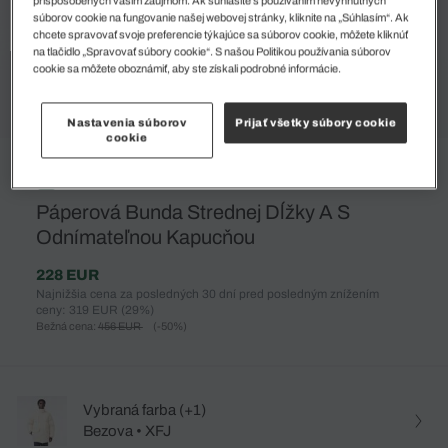
súborov cookie na fungovanie našej webovej stránky, kliknite na „Súhlasím“. Ak
chcete spravovať svoje preferencie týkajúce sa súborov cookie, môžete kliknúť
na tlačidlo „Spravovať súbory cookie“. S našou Politikou používania súborov
cookie sa môžete oboznámiť, aby ste získali podrobné informácie.
Nastavenia súborov
Prijať všetky súbory cookie
cookie
%
Páperová Bunda Strednej Dĺžky A S
Odnímateľnou Kapucňou
228 EUR
Najnižšia cena za posledných 30 dní pred posledným znížením
ceny: 319 EUR
(29%)
Bežná cena:
456 EUR
(-50%)
Vybraná farba (+1)
Bezova • XFJ