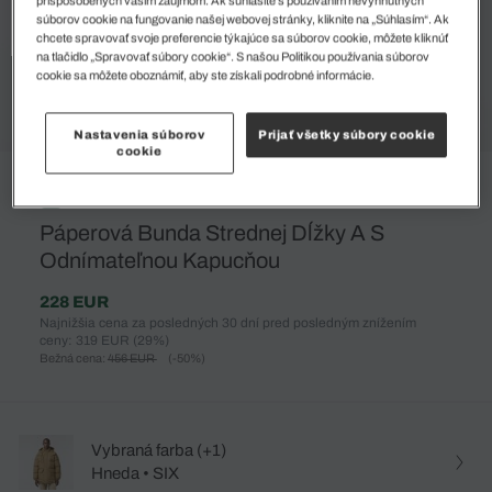
súborov cookie na fungovanie našej webovej stránky, kliknite na „Súhlasím“. Ak
chcete spravovať svoje preferencie týkajúce sa súborov cookie, môžete kliknúť
na tlačidlo „Spravovať súbory cookie“. S našou Politikou používania súborov
cookie sa môžete oboznámiť, aby ste získali podrobné informácie.
Nastavenia súborov
Prijať všetky súbory cookie
cookie
%
Páperová Bunda Strednej Dĺžky A S
Odnímateľnou Kapucňou
228 EUR
Najnižšia cena za posledných 30 dní pred posledným znížením
ceny: 319 EUR
(29%)
Bežná cena:
456 EUR
(-50%)
Vybraná farba (+1)
Hneda • SIX