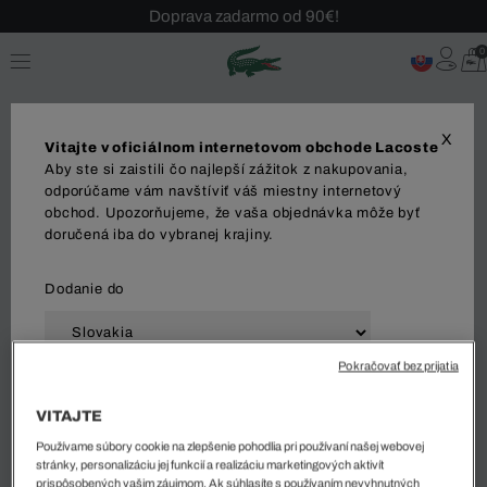
Doprava zadarmo od 90€!
Sezónny výpredaj až -40 %!
0
Bezplatné vrátenie!
X
Vitajte v oficiálnom internetovom obchode Lacoste
Aby ste si zaistili čo najlepší zážitok z nakupovania,
odporúčame vám navštíviť váš miestny internetový
obchod. Upozorňujeme, že vaša objednávka môže byť
doručená iba do vybranej krajiny.
Dodanie do
Pokračovať bez prijatia
Jazyk
VITAJTE
Používame súbory cookie na zlepšenie pohodlia pri používaní našej webovej
stránky, personalizáciu jej funkcií a realizáciu marketingových aktivít
prispôsobených vašim záujmom. Ak súhlasíte s používaním nevyhnutných
ZAČAŤ NAKUPOVAŤ