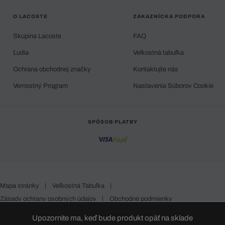
O LACOSTE
ZÁKAZNÍCKA PODPORA
Skupina Lacoste
FAQ
Ľudia
Veľkostná tabuľka
Ochrana obchodnej značky
Kontaktujte nás
Vernostný Program
Nastavenia Súborov Cookie
SPÔSOB PLATBY
Mapa stránky
|
Veľkostná Tabuľka
|
Zásady ochrany osobných údajov
|
Obchodné podmienky
Slovakia
Upozornite ma, keď bude produkt opäť na sklade