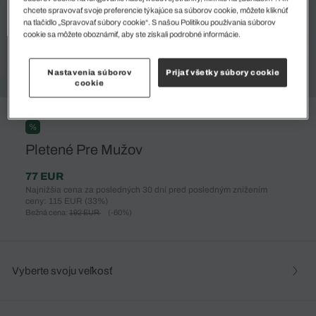
chcete spravovať svoje preferencie týkajúce sa súborov cookie, môžete kliknúť
na tlačidlo „Spravovať súbory cookie“. S našou Politikou používania súborov
cookie sa môžete oboznámiť, aby ste získali podrobné informácie.
Nastavenia súborov
Prijať všetky súbory cookie
cookie
%
Pletené Pre Mužov
77 EUR
Najnižšia cena za posledných 30 dní pred posledným znížením
ceny: 115 EUR
(33%)
Bežná cena:
192 EUR
(-60%)
Vyberte svoju veľkosť