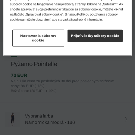
súborov cookie na fungovanie našej webovej stránky, kliknite na „Súhlasím“. Ak
chcete spravovať svoje preferencie týkajúce sa súborov cookie, môžete kliknúť
na tlačidlo „Spravovať súbory cookie“. S našou Politikou používania súborov
cookie sa môžete oboznámiť, aby ste získali podrobné informácie.
Nastavenia súborov
Prijať všetky súbory cookie
cookie
%
Pyžamo Pointelle
72 EUR
Najnižšia cena za posledných 30 dní pred posledným znížením
ceny: 84 EUR
(14%)
Bežná cena:
120 EUR
(-40%)
Vybraná farba
Námornícka modrá • 166