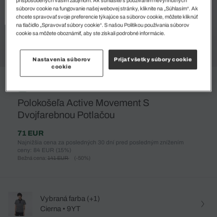
súborov cookie na fungovanie našej webovej stránky, kliknite na „Súhlasím“. Ak
chcete spravovať svoje preferencie týkajúce sa súborov cookie, môžete kliknúť
na tlačidlo „Spravovať súbory cookie“. S našou Politikou používania súborov
cookie sa môžete oboznámiť, aby ste získali podrobné informácie.
Nastavenia súborov
Prijať všetky súbory cookie
cookie
%
Polokošeľa Active Movement S
Dvojfarebnou Potlačou
71 EUR
Najnižšia cena za posledných 30 dní pred posledným znížením
ceny: 84 EUR
(15%)
Bežná cena:
141 EUR
(-50%)
Vybraná farba (+1)
Cierna • 9YT