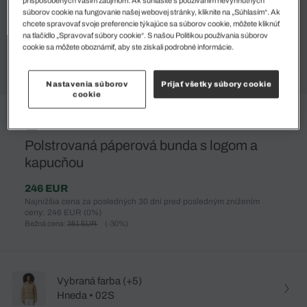
súborov cookie na fungovanie našej webovej stránky, kliknite na „Súhlasím“. Ak
chcete spravovať svoje preferencie týkajúce sa súborov cookie, môžete kliknúť
na tlačidlo „Spravovať súbory cookie“. S našou Politikou používania súborov
cookie sa môžete oboznámiť, aby ste získali podrobné informácie.
Nastavenia súborov
Prijať všetky súbory cookie
cookie
%
Polstrovaná páperová bunda s logom a
kapucňou
246 EUR
Najnižšia cena za posledných 30 dní pred posledným znížením
ceny: 246 EUR
(0%)
Bežná cena:
351 EUR
(-30%)
Vybraná farba (+5)
Hneda • 02S