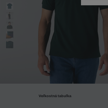
Doplnky
Spodná bielizeň
Plavky
Sukne
Plavky
Special Offer
Spodná Bielizeň
Šortky
Special Offer
Športové oblečenie
Nohavice
Special Offer
Plavky
Special Offer
Veľkostná tabuľka