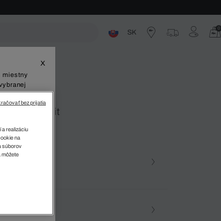
0
SK
ste
X
š miestny
vybranej
račovať bez prijatia
.12 Classic Fit
 a realizáciu
cookie na
sa súborov
v
a môžete
farba (+73)
ra • TUL
osť