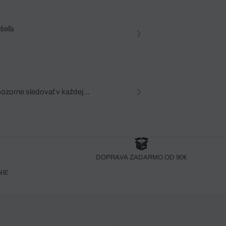
ošeľa
pozorne sledovať v každej
zca, dôkladná znalosť
robený bez pozorného oka
DOPRAVA ZADARMO OD 90€
NIE