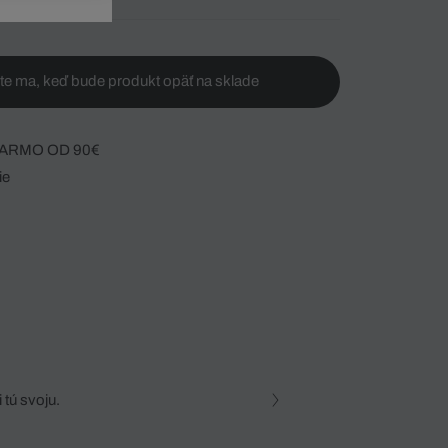
te ma, keď bude produkt opäť na sklade
ARMO OD 90€
ie
 tú svoju.