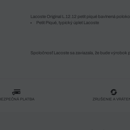
Lacoste Original L.12.12 petit piqué bavlnená polok
Petit Piqué, typický úplet Lacoste
Spoločnosť Lacoste sa zaviazala, že bude výrobok 
fáze jeho výroby. Transparentnosť hodnotového reťa
dodávateľov a ekosystému... Žiadny steh nie je vy
spoločnosti Crocodile.
BEZPEČNÁ PLATBA
ZRUŠENIE A VRÁTE