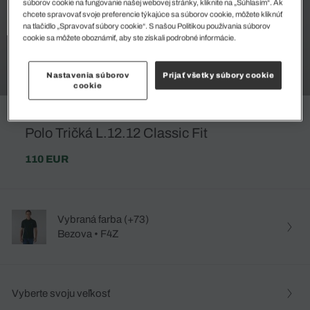
súborov cookie na fungovanie našej webovej stránky, kliknite na „Súhlasím“. Ak
chcete spravovať svoje preferencie týkajúce sa súborov cookie, môžete kliknúť
na tlačidlo „Spravovať súbory cookie“. S našou Politikou používania súborov
cookie sa môžete oboznámiť, aby ste získali podrobné informácie.
Nastavenia súborov
Prijať všetky súbory cookie
cookie
Polo Tričká L.12.12 Classic Fit
110 EUR
Vybraná farba (+73)
Bezova • F4Z
Vyberte svoju veľkosť